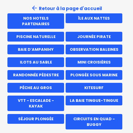
arrow_back
Retour
à la page d'accueil
NOS HOTELS
ÎLE AUX NATTES
PARTENAIRES
PISCINE NATURELLE
JOURNÉE PIRATE
BAIE D’AMPANIHY
OBSERVATION BALEINES
ILOTS AU SABLE
MINI CROISIÈRES
RANDONNÉE PÉDESTRE
PLONGÉE SOUS MARINE
PÊCHE AU GROS
KITESURF
VTT - ESCALADE -
LA BAIE TINGUE-TINGUE
KAYAK
SÉJOUR PLONGÉE
CIRCUITS EN QUAD -
BUGGY