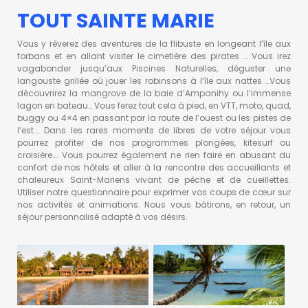
TOUT SAINTE MARIE
Vous y rêverez des aventures de la flibuste en longeant l’île aux
forbans et en allant visiter le cimetière des pirates … Vous irez
vagabonder jusqu’aux Piscines Naturelles, déguster une
langouste grillée où jouer les robinsons à l’île aux nattes …Vous
découvrirez la mangrove de la baie d’Ampanihy ou l’immense
lagon en bateau… Vous ferez tout cela à pied, en VTT, moto, quad,
buggy ou 4×4 en passant par la route de l’ouest ou les pistes de
l’est…. Dans les rares moments de libres de votre séjour vous
pourrez profiter de nos programmes plongées, kitesurf ou
croisière…. Vous pourrez également ne rien faire en abusant du
confort de nos hôtels et aller à la rencontre des accueillants et
chaleureux Saint-Mariens vivant de pêche et de cueillettes.
Utiliser notre questionnaire pour exprimer vos coups de cœur sur
nos activités et animations. Nous vous bâtirons, en retour, un
séjour personnalisé adapté à vos désirs.